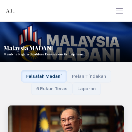
Malaysia MADANI
Membina Negara Sejahtera Berasaskan Prinsip Tamadun
Falsafah Madani
Pelan Tindakan
6 Rukun Teras
Laporan