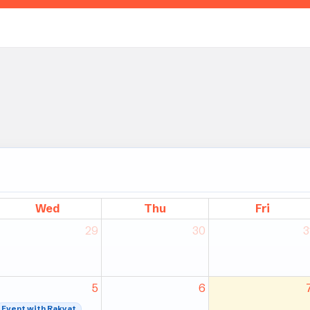
Wed
Thu
Fri
29
30
3
5
6
Event with Rakyat