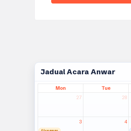
Jadual Acara Anwar
Mon
Tue
27
28
3
4
Giveaway