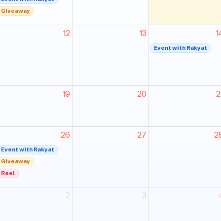
Giveaway
12
13
1
Event with Rakyat
19
20
2
26
27
2
Event with Rakyat
Giveaway
Reel
2
3