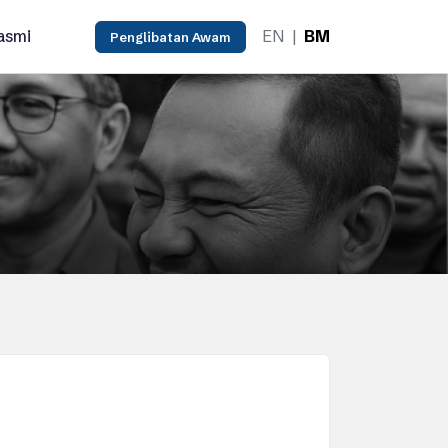
asmi
EN
|
BM
Penglibatan Awam