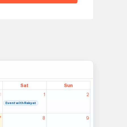
Sat
Sun
1
1
2
Event with Rakyat
7
8
9